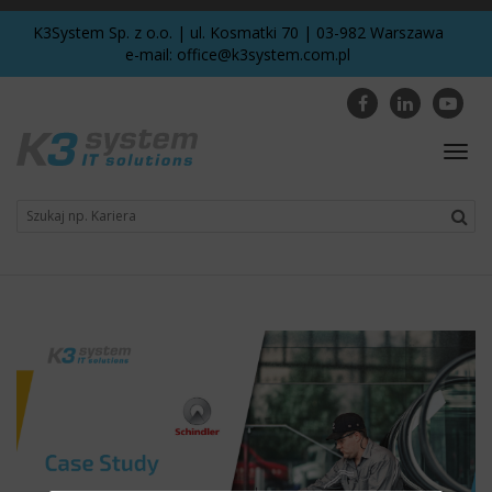
K3System Sp. z o.o. | ul. Kosmatki 70 | 03-982 Warszawa
e-mail:
office@k3system.com.pl
Togg
navig