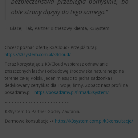
bezpieczeństwa przebiegła pomyślnie, bo
obie strony dążyły do tego samego.
”
- Błażej Tlak, Partner Biznesowy Klienta, K3System
Chcesz poznać ofertę K3/Cloud? Przejdź tutaj:
https://k3system.com.pl/k3cloud/
Teraz korzystając z K3/Cloud wspierasz odnawianie
zniszczonych lasów i odbudowę środowiska naturalnego na
terenie całej Polski. Jeden miesiąc to jedna sadzonka i
dedykowany certyfikat dla Twojej firmy. Zobacz nasz profil na
posadzimy.pl -
https://posadzimy.pl/firma/k3system/
-- - - - - - - - - - - - - - - - - - - - - - -
K3System to Partner Godny Zaufania.
Darmowe konsultacje ->
https://k3system.com.pl/k3konsultacje/