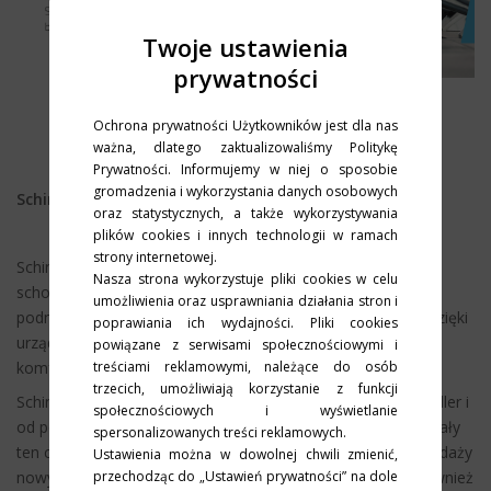
Twoje ustawienia
prywatności
Ochrona prywatności Użytkowników jest dla nas
Schindler Polska
ważna, dlatego zaktualizowaliśmy Politykę
Prywatności. Informujemy w niej o sposobie
gromadzenia i wykorzystania danych osobowych
Schindler Polska wzmacnia bezpieczeństwo danych
oraz statystycznych, a także wykorzystywania
plików cookies i innych technologii w ramach
strony internetowej.
Schindler to wiodący globalny producent wind i ruchomych
Nasza strona wykorzystuje pliki cookies w celu
schodów. Szwajcarska marka tworzy je od 1874 roku stale
umożliwienia oraz usprawniania działania stron i
podnosząc jakość oferowanych rozwiązań. Każdego dnia dzięki
poprawiania ich wydajności. Pliki cookies
urządzeniom marki Schindler porusza się bezpiecznie i
powiązane z serwisami społecznościowymi i
komfortowo ponad 2 miliardy osób.
treściami reklamowymi, należące do osób
trzecich, umożliwiają korzystanie z funkcji
Schindler Polska jest częścią międzynarodowej grupy Schindler i
społecznościowych i wyświetlanie
od ponad 30 lat nieustanne działa na polskim rynku. Przez cały
spersonalizowanych treści reklamowych.
ten czas firma utrzymuje czołową pozycję nie tylko w sprzedaży
Ustawienia można w dowolnej chwili zmienić,
nowych dźwigów, schodów i chodników ruchomych, ale również
przechodząc do „Ustawień prywatności” na dole