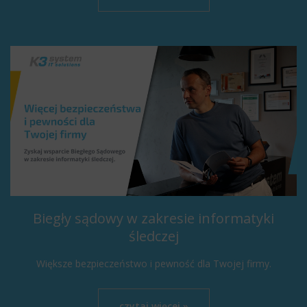
Biegły sądowy w zakresie informatyki
śledczej
Większe bezpieczeństwo i pewność dla Twojej firmy.
czytaj więcej »