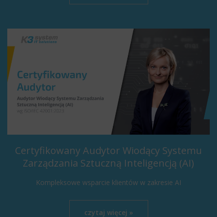
Certyfikowany Audytor Wiodący Systemu
Zarządzania Sztuczną Inteligencją (AI)
Kompleksowe wsparcie klientów w zakresie AI
czytaj więcej »