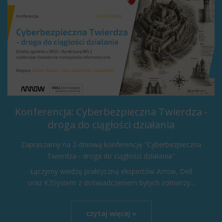
Konferencja: Cyberbezpieczna Twierdza -
droga do ciągłości działania
Zapraszamy na 2-dniową konferencję "Cyberbezpieczna
Twierdza - droga do ciągłości działania"
Łączymy wiedzę praktyczną ekspertów Arrow, Dell
oraz K3System z doświadczeniem byłych żołnierzy...
czytaj więcej »