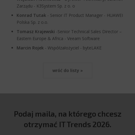
Zarządu - K3System Sp. z o. o
Konrad Tutak
-
Senior IT Product Manager - HUAWEI
Polska Sp. z o.o.
Tomasz Krajewski
-
Senior Technical Sales Director –
Eastern Europe & Africa - Veeam Software
Marcin Rojek
-
Współzałożyciel - byteLAKE
wróć do listy »
Podaj maila, na którego chcesz
otrzymać IT Trends 2026.