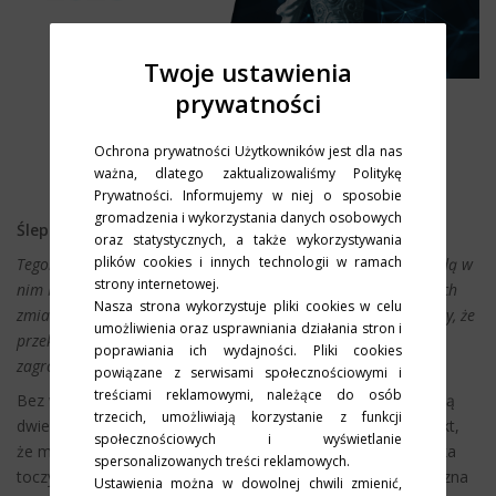
Twoje ustawienia
prywatności
IT Trends 2026
Ochrona prywatności Użytkowników jest dla nas
2026.01
ważna, dlatego zaktualizowaliśmy Politykę
Prywatności. Informujemy w niej o sposobie
gromadzenia i wykorzystania danych osobowych
Ślepa sprawiedliwość rynku zweryfikuje ignorantów!
oraz statystycznych, a także wykorzystywania
plików cookies i innych technologii w ramach
Tegoroczne IT Trends utrzymuje dotychczasową formułę. Znajdą w
strony internetowej.
nim Państwo komentarze ekspertów IT w kontekście kluczowych
Nasza strona wykorzystuje pliki cookies w celu
zmian na rynku informatycznym w Polsce i na świecie. Wierzmy, że
umożliwienia oraz usprawniania działania stron i
przekazana wiedza okaże się pomocna w identyfikacji szans i
poprawiania ich wydajności. Pliki cookies
zagrożeń dla Państwa decyzji biznesowych.
powiązane z serwisami społecznościowymi i
treściami reklamowymi, należące do osób
Bez wątpienia na rynek IT w Polsce i na świecie oddziaływają
trzecich, umożliwiają korzystanie z funkcji
dwie ogromne siły. Pierwszą jest cyberbezpieczeństwo i fakt,
społecznościowych i wyświetlanie
że mamy do czynienie z globalną wojną cyfrową, gdzie walka
spersonalizowanych treści reklamowych.
toczy się o nasze zasoby danych. Druga natomiast to sztuczna
Ustawienia można w dowolnej chwili zmienić,