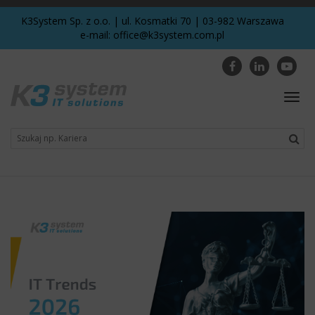
K3System Sp. z o.o. | ul. Kosmatki 70 | 03-982 Warszawa
e-mail:
office@k3system.com.pl
Togg
navig